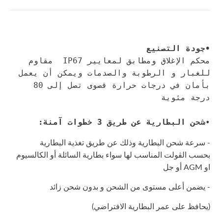
•جودة التصنيع
محكم الإغلاق ومطابق لمعايير IP67  مقاوم 
للغبار و الرطوبة والصدمات ويمكن أن يعمل 
بأمان في درجات حرارة قصوى تصل إلى 80 
درجة مئوية

•
شحن
البطارية
عن
طريق
 3 
خطوات
آمنة
:
- سرعة
شحن
البطارية
وذلك
عن
طريق
تغذية
البطارية
بحسب
الڤ
ولت
المناسب لها
سواء
بطارية
السائلة
أو
الكالسيوم
او
AGM
أو
جل
- يضمن
أعلى
مستوى
من
الشحن
و
بدون
شحن
زائد
(
يحافظ
على
عمر
البطارية
الافتراضي
)