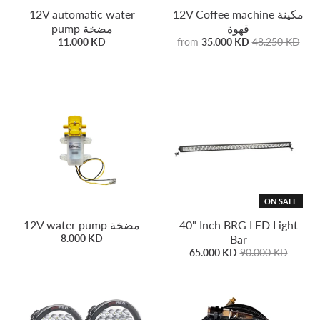
12V automatic water
12V Coffee machine مكينة
قهوة
pump مضخة
11.000 KD
from
35.000 KD
48.250 KD
ON SALE
12V water pump مضخة
40" Inch BRG LED Light
8.000 KD
Bar
65.000 KD
90.000 KD