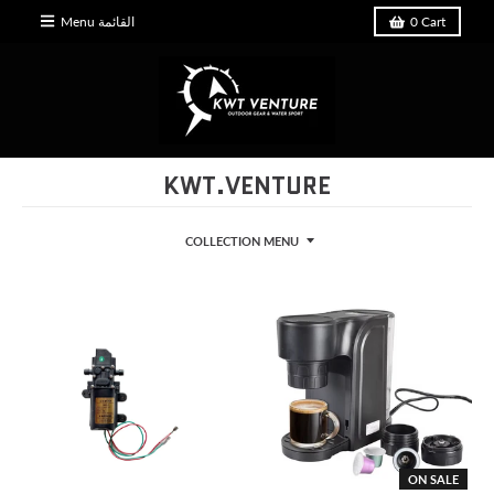
Menu القائمة
0
Cart
KWT.VENTURE
COLLECTION MENU
ON SALE